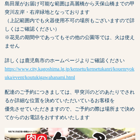
島田屋がお届け可能な範囲は高麗橋から天保山橋までの甲
突川左岸・右岸緑地となっております
（上記範囲内でも火器使用不可の場所もございますので詳
しくはご確認ください）
※花見の期間中であってもその他の公園等では、火は使え
ません
詳しくは鹿児島市のホームページよりご確認ください
https://www.city.kagoshima.lg.jp/kensetu/kensetukanri/kouenryok
uka/event/koutukigawahanami.html
配達のご予約につきましては、甲突川のどのあたりでされ
るか詳細な位置を決めていただいているお客様を
優先させていただきますので、ご予約の際は場所まで決め
てからのお電話をおすすめいたします