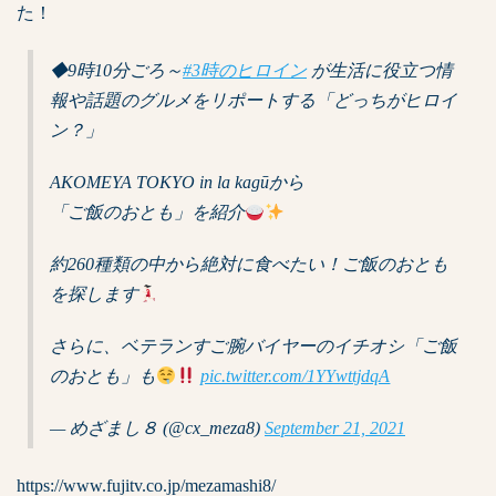
た！
◆9時10分ごろ～
#3時のヒロイン
が生活に役立つ情
報や話題のグルメをリポートする「どっちがヒロイ
ン？」
AKOMEYA TOKYO in la kagūから
「ご飯のおとも」を紹介
約260種類の中から絶対に食べたい！ご飯のおとも
を探します
さらに、ベテランすご腕バイヤーのイチオシ「ご飯
のおとも」も
pic.twitter.com/1YYwttjdqA
— めざまし８ (@cx_meza8)
September 21, 2021
https://www.fujitv.co.jp/mezamashi8/